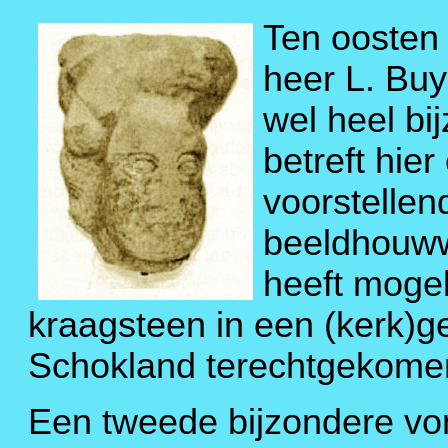
Ten oosten 
heer L. Buy
wel heel bi
betreft hie
voorstelle
beeldhouww
heeft mogel
kraagsteen in een (kerk)g
Schokland terechtgekomen 
Een tweede bijzondere von