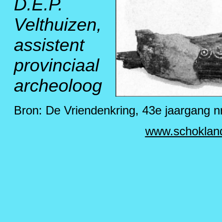
D.E.P.
Velthuizen,
assistent
provinciaal
archeoloog
Bron: De Vriendenkring, 43e jaargang n
www.schoklan