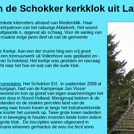
 de Schokker kerkklok uit 
 enkele kilometers afstand van Medemblik. Haar
kerkpatroon van het naburige Abbekerk. Het woord
oorafgaande s, opgevat als schaag. Voor de aanleg van
 maakte enige jaren deel uit van de gemeente
 Kerkje. Aan een der muren hing een vrij groot
 een torenuurwerk uit Vollenhove was geplaatst en -
g van Schokland. Het kerkje was gesloten en navraag
ht naar het hoe en wat van die oude klok.
vereniging
, Het Schokker Erf, in september 2008 al
ingsorgaan, had van de Kampenaar Jan Visser
ewoond en kon op grond van eigen waarnemingen het
lein dorp in Noord Holland. Menigmaal beklom ik de
eilanden en de strakke percelen land van de
Op weg naar boven kwam je langs het indrukwekkende
e koster het uurwerk op. Twee grote keien naderden
en in beweging te houden moesten beide keien iedere
grote klok. De inscripties waren uitgevoerd in
us maria iohannes gerhardus de wou me fecit anno