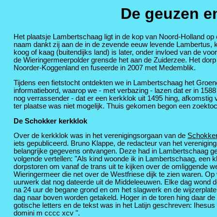
De geuzen en
Het plaatsje Lambertschaag ligt in de kop van Noord-Holland op
naam dankt zij aan de in de zevende eeuw levende Lambertus, 
koog of kaag (buitendijks land) is later, onder invloed van de v
de Wieringermeerpolder grensde het aan de Zuiderzee. Het dorp
Noorder-Koggenland en fuseerde in 2007 met Medemblik.
Tijdens een fietstocht ontdekten we in Lambertschaag het Groene
informatiebord, waarop we - met verbazing - lazen dat er in 1588
nog verrassender - dat er een kerkklok uit 1495 hing, afkomsti
ter plaatse was niet mogelijk. Thuis gekomen begon een zoektoc
De Schokker kerkklok
Over de kerkklok was in het verenigingsorgaan van de
Schokker
iets gepubliceerd. Bruno Klappe, de redacteur van het verenig
belangrijke gegevens ontvangen. Deze had in Lambertschaag g
volgende vertellen: "Als kind woonde ik in Lambertschaag, een k
dorpstoren om vanaf de trans uit te kijken over de omliggende w
Wieringermeer die net over de Westfriese dijk te zien waren. 
uurwerk dat nog dateerde uit de Middeleeuwen. Elke dag wond d
na 24 uur de begane grond en om het slagwerk en de wijzerplat
dag naar boven worden getakeld. Hoger in de toren hing daar de 
gotische letters en de tekst was in het Latijn geschreven: Ihes
domini m cccc xcv ".