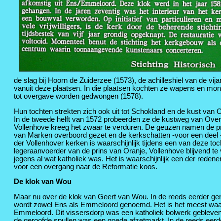
de slag bij Hoorn de Zuiderzee (1573), de achilleshiel van de 
vanuit deze plaatsen. In die plaatsen kochten ze wapens en m
tot overgave worden gedwongen (1578).
Hun tochten strekten zich ook uit tot Schokland en de kust van O
In de tweede helft van 1572 probeerden ze de kustweg van Overij
Vollenhove kreeg het zwaar te verduren. De geuzen namen de pri
van Marken overboord gezet en de kerkschatten -voor een deel 
der Vollenhover kerken is waarschijnlijk tijdens een van deze t
legeraanvoerder van de prins van Oranje, Vollenhove blijvend t
jegens al wat katholiek was. Het is waarschijnlijk een der red
voor een overgang naar de Reformatie koos.
De klok van Wou
Maar nu over de klok van Geert van Wou. In de reeds eerder 
wordt zowel Ens als Emmeloord genoemd. Het is het meest waarsch
Emmeloord. Dit vissersdorp was een katholiek bolwerk gebleven.
de geroofde spullen was een goede afzetmarkt. In de reeds ee