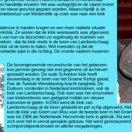
n handeltje ervaren: het was oorlogstijd en de vijand moest
on nieuw geschut gegoten worden. Waarschijnlijk is de
entebestuur van Medemblik op zoek was naar een klok
iderzee in handen kregen en een meer stabiele situatie
rkklok. Ze wisten dat de klok westwaarts was afgevoerd.
op van hun vis bezochten ze regelmatig de markten van
oeken - dat de klok reeds in de toren van Lambertschaag
k uit de toren te halen. Wel meenden zij dat de
itantie wijst in die richting. De vroede vaderen kwamen
De bovengenoemde reconstructie van het gebeuren
kon jammer genoeg niet met gegevens uit archieven
gestaafd worden. De oude Schokker klok heeft
eeuwenlang in de toren van het Groene Kerkje geluid.
Pas de Tweede Wereldoorlog bracht narigheid. De
Duitsers vorderden in Nederland kerkklokken, ook de
klok van Lambertschaag. Ook toen was het omsmelten
van klokkenbrons een geëigend middel om nieuwe
kanonnen te gieten. In1943 werd de klok van
Lambertschaag uit de toren getakeld en per schip afgevoerd. Het 
kon de klok van Geert van Wou voor de tweede keer in het Gro
was tot 1968 als Nederlands Hervormde kerk in gebruik. Na een j
zich over het in verval geraakte gebouw. Het werd gerestaureerd 
schrijversbijeenkomsten en allerlei vergaderingen.