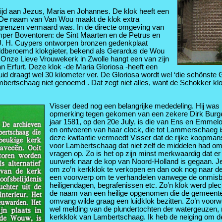
ijd aan Jezus, Maria en Johannes. De klok heeft een
o. De naam van Van Wou maakt de klok extra
 grenzen vermaard was. In de directe omgeving van
mper Boventoren: de Sint Maarten en de Petrus en
. J. H. Cuypers ontworpen bronzen gedenkplaat
reldberoemd klokgieter, bekend als Gerardus de Wou
nze Lieve Vrouwekerk in Zwolle hangt een van zijn
 Erfurt. Deze klok -de Maria Gloriosa -heeft een
uid draagt wel 30 kilometer ver. De Gloriosa wordt wel ‘die schönste
rtschaag niet genoemd . Dat zegt niet alles, want de Schokker klok 
Visser deed nog een belangrijke mededeling. Hij was 
opmerking tegen gekomen van een zekere Dirk Burger 
jaar 1581, op den 20e July, is die van Ens en Emmel
en ontvoeren van haar clock, die tot Lammerschaeg i
deze kwitantie vermoedt Visser dat de rijke koopma
voor Lambertschaag dat niet zelf de middelen had om 
vragen op. Zo is het op zijn minst merkwaardig dat e
uurwerk naar de kop van Noord-Holland is gegaan. Je
om zo’n kerkklok te verkopen en dan ook nog naar de
een voorwerp om te verhandelen vanwege de onmisbaar
heiligendagen, begrafenissen etc. Zo’n klok werd plec
de naam van een heilige opgenomen die de gemeente 
omvang wilde graag een luidklok bezitten. Zo’n voorwe
wel melding van de plundertochten der watergeuzen, m
kerkklok van Lambertschaag. Ik heb de neiging om de