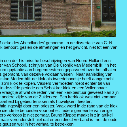
 Glocke des Abendlandes’ genoemd. In de dissertatie van C. N.
behoort, gezien de afmetingen en het gewicht, niet tot een van
in een der historische beschrijvingen van Noord-Holland een
van Schoorl, schrijver van De Cronijk van Medemblik: ‘In het
oord quytantie aan burgemeesteren gepasseert over het afhalen
s gebracht, van dezelve voldaan wesen’. Naar aanleiding van
nsstad Medemblik de klok als tweedehandsje heeft aangekocht
zo’n klok te kopen. Vissers vermoeden roept echter tal van
r in dezelfde periode een Schokker klok en een Vollenhover
 vraagt je af wat de reden van een kerkbestuur geweest kan zijn
 andere zijde van de Zuiderzee. Een kerkklok was niet zomaar
heid bij gebeurtenissen als huwelijken, feesten,
htig ingewijd door een priester. Vaak werd in de rand van de klok
diende te behoeden voor onheil. Iedere gemeente van enige
rp verkoop je niet zomaar. Bruno Klappe maakt in zijn artikel
aar veronderstelt niet dat er een direct verband is met de oude
 geuzen wel in het verhaal te betrekken!