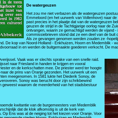
De watergeuzen
Het zou me niet verbazen als de watergeuzen postuum
Emmeloord (en het uurwerk van Vollenhove) naar de k
past precies in het plaatje dat van de watergeuzen b
geuzen de strijd in de Tachtigjarige oorlog naar de 
ontvangen, waarin ze gemachtigd werden de vijand - ie
commissiebrieven stond dat ze een deel van de buit 
Als ze gevangen genomen werden zouden ze -hopelijk
vijand. De kop van Noord-Holland - Enkhuizen, Hoorn en Medemblik - 
ondvoorraad in en werden de buitgemaakte goederen verkocht. De m
verijssel. Vaak was er slechts sprake van een snelle raid.
ssel naar Friesland in handen te krijgen en vooral
ester en de kerkschatten mee. De priester werd ter hoogte
-naar de prins van Oranje gezonden. Het uurwerk uit een
ochten meegenomen. In 1581 lukte het Diederik Sonoy, de
e veroveren. Sonoy was berucht door zijn schrikbewind
enen geweest waarom de meerderheid van het stadsbestuur
genoemde kwitantie van de burgemeesters van Medemblik
ijnlijk dat de klok afkomstig is uit de kerk van
 Op Ens was al de neiging tot het kiezen voor Oranje. Voor
rder genoemde steden Hoorn, Enkhuizen en Medemblik