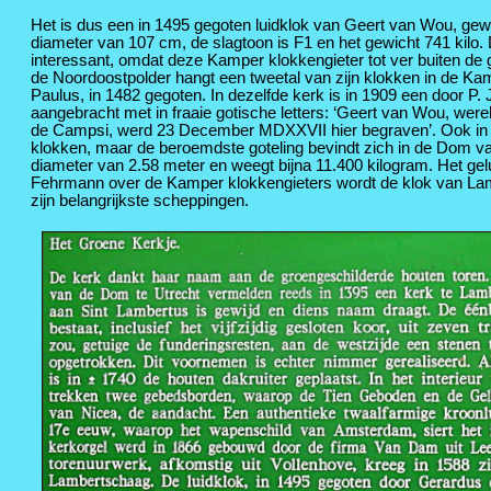
Het is dus een in 1495 gegoten luidklok van Geert van Wou, gew
diameter van 107 cm, de slagtoon is F1 en het gewicht 741 kil
interessant, omdat deze Kamper klokkengieter tot ver buiten de
de Noordoostpolder hangt een tweetal van zijn klokken in de Ka
Paulus, in 1482 gegoten. In dezelfde kerk is in 1909 een door P
aangebracht met in fraaie gotische letters: ‘Geert van Wou, we
de Campsi, werd 23 December MDXXVII hier begraven’. Ook in O
klokken, maar de beroemdste goteling bevindt zich in de Dom van
diameter van 2.58 meter en weegt bijna 11.400 kilogram. Het gel
Fehrmann over de Kamper klokkengieters wordt de klok van Lambe
zijn belangrijkste scheppingen.