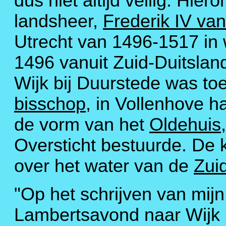
dus niet altijd veilig. Hier
landsheer,
Frederik IV va
Utrecht van 1496-1517 in w
1496 vanuit Zuid-Duitsla
Wijk bij Duurstede was to
bisschop
, in Vollenhove ha
de vorm van het
Oldehuis
Oversticht bestuurde. De k
over het water van de
Zui
"Op het schrijven van mijn
Lambertsavond naar Wijk b