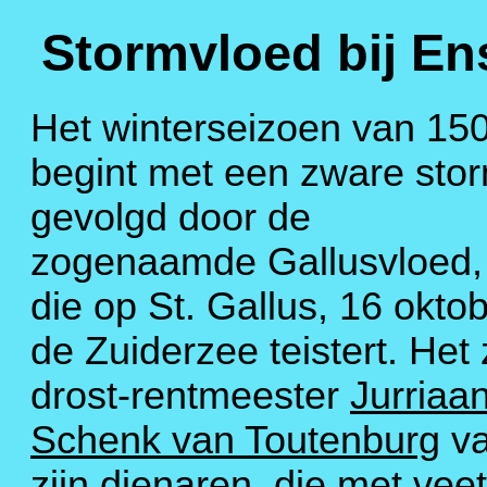
Stormvloed bij En
Het winterseizoen van 15
begint met een zware sto
gevolgd door de
zogenaamde Gallusvloed,
die op St. Gallus, 16 oktob
de Zuiderzee teistert. Het 
drost-rentmeester
Jurriaa
Schenk van Toutenburg
va
zijn dienaren, die met vee