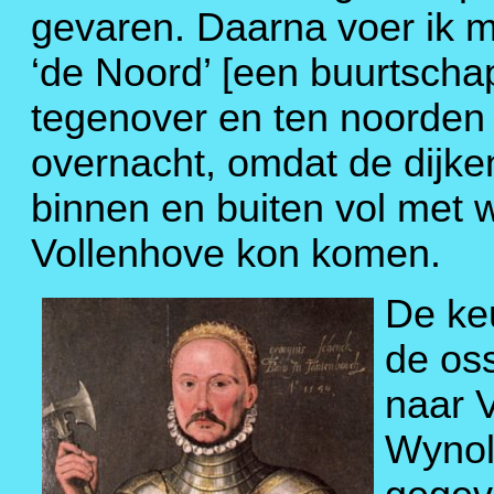
gevaren. Daarna voer ik 
‘de Noord’ [een buurtscha
tegenover en ten noorden
overnacht, omdat de dijk
binnen en buiten vol met w
Vollenhove kon komen.
De ke
de os
naar 
Wynolt