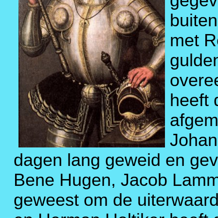
gegev
buiten
met R
gulde
overe
heeft 
afgem
Johan
dagen lang geweid en gev
Bene Hugen, Jacob Lammen
geweest om de uiterwaard a