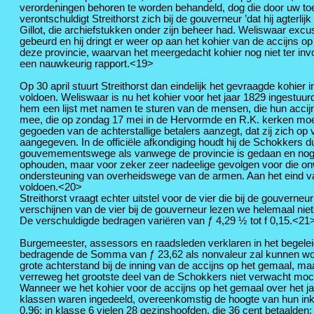
verordeningen behoren te worden behandeld, dog die door uw toe
verontschuldigt Streithorst zich bij de gouverneur ’dat hij agter
Gillot, die archiefstukken onder zijn beheer had. Weliswaar exc
gebeurd en hij dringt er weer op aan het kohier van de accijns o
deze provincie, waarvan het meergedacht kohier nog niet ter invo
een nauwkeurig rapport.<19>
Op 30 april stuurt Streithorst dan eindelijk het gevraagde kohier
voldoen. Weliswaar is nu het kohier voor het jaar 1829 ingestuu
hem een lijst met namen te sturen van de mensen, die hun accijn
mee, die op zondag 17 mei in de Hervormde en R.K. kerken moet 
gegoeden van de achterstallige betalers aanzegt, dat zij zich o
aangegeven. In de officiële afkondiging houdt hij de Schokkers d
gouvemementswege als vanwege de provincie is gedaan en nog wo
ophouden, maar voor zeker zeer nadeelige gevolgen voor die onw
ondersteuning van overheidswege van de armen. Aan het eind van 
voldoen.<20>
Streithorst vraagt echter uitstel voor de vier die bij de gouverne
verschijnen van de vier bij de gouverneur lezen we helemaal niets 
De verschuldigde bedragen variëren van ƒ 4,29 ½ tot f 0,15.<21
Burgemeester, assessors en raadsleden verklaren in het begeleid
bedragende de Somma van ƒ 23,62 als nonvaleur zal kunnen word
grote achterstand bij de inning van de accijns op het gemaal, maa
verreweg het grootste deel van de Schokkers niet verwacht mocht
Wanneer we het kohier voor de accijns op het gemaal over het ja
klassen waren ingedeeld, overeenkomstig de hoogte van hun inko
0,96; in klasse 6 vielen 28 gezinshoofden, die 36 cent betaalden