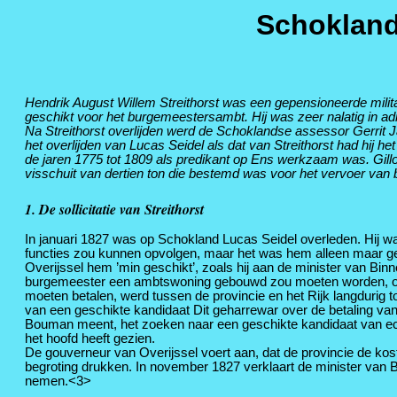
Schokland
Hendrik August Willem Streithorst was een gepensioneerde mili
geschikt voor het burgemeestersambt. Hij was zeer nalatig in a
Na Streithorst overlijden werd de Schoklandse assessor Gerrit 
het overlijden van Lucas Seidel als dat van Streithorst had hij
de jaren 1775 tot 1809 als predikant op Ens werkzaam was. Gillot
visschuit van dertien ton die bestemd was voor het vervoer van 
1. De sollicitatie van Streithorst
In januari 1827 was op Schokland Lucas Seidel overleden. Hij wa
functies zou kunnen opvolgen, maar het was hem alleen maar ge
Overijssel hem ’min geschikt’, zoals hij aan de minister van Bi
burgemeester een ambtswoning gebouwd zou moeten worden, omd
moeten betalen, werd tussen de provincie en het Rijk langdurig
van een geschikte kandidaat Dit geharrewar over de betaling va
Bouman meent, het zoeken naar een geschikte kandidaat van ech
het hoofd heeft gezien.
De gouverneur van Overijssel voert aan, dat de provincie de ko
begroting drukken. In november 1827 verklaart de minister van 
nemen.<3>