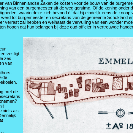
ister van Binnenlandse Zaken de kosten voor de bouw van de burgemee
ing van een burgemeester uit de weg geruimd. Of de koning onder de 
ndigheden, waarin deze zich bevond óf dat hij eindelijk eens de knoo
md werd tot burgemeester en secretaris van de gemeente Schokland en
zeer verrast zal hebben en welhaast de vervulling van een wonder moet 
en hopen dat hun belangen bij deze oud-officier in vertrouwde handen
eur
 en vestigt
de zes
den van
thorst
eide
bekoelen,
ing met de
secretaris
 opnemen?
st
 zoiets als
Kennelijk
at