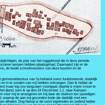
tplichtigen, de prijs van het roggebrood die in deze periode
voorziene rampen hebben plaatsgehad. Daarnaast zijn er de
ns, de beide schoolmeesters van deze buurten en de
et gemeentebestuur van Schokland soms funktioneerde, duidelijk
n en in te zenden van mij hebben ontvangen. Dan ik hebbe de
terd maar tog zoo langzaam voortgaat; daarbij is mijne vrouw te
het ijland, toen ik op den 24 December 1.1. naar Kampen
ken voor mij te arrangeren en mij daar de stukken ten spoedigen
nd, waarop de aan mij gezonden bode die dadelijk met een
 afhalen. Dog hierop is de vorst ingetreden en zederd hebbe