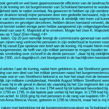
k gemeld en wel twee gepensioneerde officieren van de landmacht, va
 tot de koning om tot burgemeester van Schokland benoemd te worden. 
lijkheid niets te raden overlaat. Na gewezen te hebben op zijn eerdere
eer drukken terwijl mijne pensioen door een gedeelte bezwaard, mijn i
r van interesten moeten augmenteren, ik eindelijk niet meer zal kunn
desasters en gevolgen derzelven, hebben dezen toestand verwekt, die
 tot herstel sedert eenige jaren hebbe aangewend zijn veilgeslagen/be
tierenheid van uwe K. Majesteit af te smeken. Mogte het Uwe K. Majes
nau op ’t Spui’ (Den Haag).<4>
t baten. Op 20 juni namelijk brengt de commissaris-generaal van oorl
aan zijnen rang verknochte pensioen in zijn onderhoud te kunnen voo
hrijft hij vanuit Epe opnieuw een brief aan de koning. Hij maakt hierin 
urgemeester, de helft van zijn militair pensioen te mogen houden ter a
 als smekeling over zichzelf in de derde persoon ‘..daar hij bij zieklij
ij de ƒ300. zich dagelijksch ziet blootgesteld in de hachlijksten toe
advies l aan de koning, nadat hem gebleken is, dat Streithorst geen
ning van een deel van het militair pensioen naast het burgemeesters
 naar wat er van Streithorst bekend is en hoe het staat met de beno
k zijn militaire conduitestaat. Hendrik August Willem Streithorst werd
s hij in elk geval in dienst als vaandrig bij het 11e regiment der cava
 Holland - redactie). In mei 1794 werd hij tot luitenant bevorderd bij
793 en 1795. In dat laatste jaar verliet hij het leger. In 1799 trad hij 
n-actief. In 1816 ging hij met pensioen in de rang van kapitein.<8> 
 Anna Mencia Visser, geboren in 1785 te Utrecht, maar het is mij n
n zaken met betrekking tot de burgemeestersvacature op Schokland w