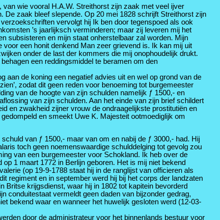
n wie vooral H.A.W. Streithorst zijn zaak met veel ijver
De zaak bleef slepende. Op 20 mei 1828 schrijft Streithorst zijn
 verzoekschriften vervolgt hij Ik ben door tegenspoed als ook
nkomsten ’s jaarlijksch verminderen; maar zij leveren mij het
en subsisteren en mijn staat onherstelbaar zal worden. Mijn
 voor een honit denkend Man zeer grievend is. Ik kan mij uit
zwijken onder de last der kommers die mij onophoudelijk drukt.
teit behagen een reddingsmiddel te beramen om den
og aan de koning een negatief advies uit en wel op grond van de
rzien’, zodat dit geen reden voor benoeming tot burgemeester
melding van de hoogte van zijn schulden namelijk ƒ 1500,- en
flossing van zijn schulden. Aan het einde van zijn brief schildert
kheid en zwakheid zijner vrouw de ondraagelijkste prostitutiën en
stand gedompeld en smeekt Uwe K. Majesteit ootmoediglijk om
 schuld van ƒ 1500,- maar van om en nabij de ƒ 3000,- had. Hij
salaris toch geen noemenswaardige schulddelging tot gevolg zou
eming van een burgemeester voor Schokland. Ik heb over de
 op 1 maart 1772 in Berlijn geboren. Het is mij niet bekend
lerie (op 19-9-1788 staat hij in de ranglijst van officieren als
 dit regiment en in september werd hij bij het corps der landzaten
in Britse krijgsdienst, waar hij in 1802 tot kapitein bevorderd
Zijn conduitestaat vermeldt geen daden van bijzonder gedrag,
iet bekend waar en wanneer het huwelijk gesloten werd (12-03-
erden door de administrateur voor het binnenlands bestuur voor