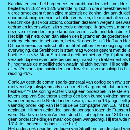
Kandidaten voor het burgemeestersambt hadden zich inmiddels oo
bepleitte. In 1827 en 1828 wendde hij zich in drie smeekbrieven
vierde smeekschrift aan zijne majesteit de koning, dat aan duide
door omstandigheden in schulden vervallen, die mij niet alleen z
verschrikkelijkst vooruitzicht, doordien dezelven wegens bezwaa
gedrag en levenswijze, zijn steeds onberispelijk geweest, maar 
dezelve niet winden, mijne krachten vermits alle middelen die ik
Het blijft mij niets over, dan alleen den bijstand en de goeder
ondergetekende te behouden, het welk doende, in ’t Hoff van Ha
Dit hartroerend smeekschrift mocht Streithorst voorlopig nog nie
overweging, dat Streithorst in staat mag worden geacht met de ’
hoeft te zijn.<5> Maar Streithorst geeft het niet op. Op 7 juli sc
verzoekt bij een eventuele benoeming, naast zijn traktement als b
hij nogmaals de moeilijkheden waarin hij zich bevindt. Hij schrijft
alteratiën van zijne huislieden aan dewelke hij verschuldigd is b
redding <6>.
Opnieuw geeft de commissaris-generaal van oorlog een afwijzend 
motiveert zijn afwijzend advies nu met het argument, dat toeken
hebben.<7> De koning echter vraagt een onderzoek in te stellen
levensloop van Streithorst slechts één bron kunnen vinden namelij
wanneer hij naar de Nederlanden kwam, maar op 16-jarige leeftijd wa
vaandrig onder kap Van Helt bij de 6e compagnie van 118 inf bat op
geplaatst. Hij nam actief deel aan de oorlogen tegen de Fransen in 1
werd. Na de vrede van Amiens stond hij tot september 1813 op no
geen onderscheidingen maar ook geen wangedrag. Hij trouwde met
1814, te Lochem - redactie - zie
hier
).
Het onderzoek naar het verleden van Streithorst en de stand va