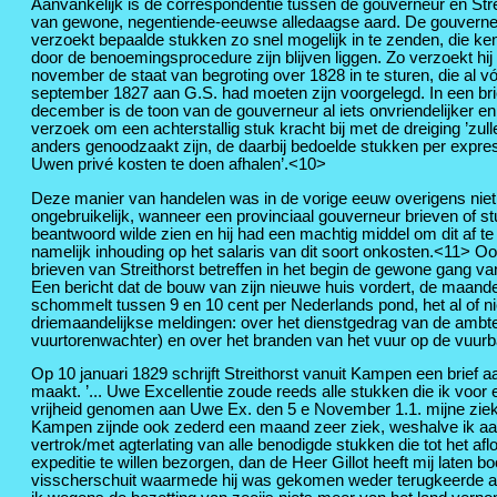
Aanvankelijk is de correspondentie tussen de gouverneur en Stre
van gewone, negentiende-eeuwse alledaagse aard. De gouverne
verzoekt bepaalde stukken zo snel mogelijk in te zenden, die ken
door de benoemingsprocedure zijn blijven liggen. Zo verzoekt hij
november de staat van begroting over 1828 in te sturen, die al v
september 1827 aan G.S. had moeten zijn voorgelegd. In een bri
december is de toon van de gouverneur al iets onvriendelijker en h
verzoek om een achterstallig stuk kracht bij met de dreiging ’zull
anders genoodzaakt zijn, de daarbij bedoelde stukken per expre
Uwen privé kosten te doen afhalen’.<10>
Deze manier van handelen was in de vorige eeuw overigens niet
ongebruikelijk, wanneer een provinciaal gouverneur brieven of s
beantwoord wilde zien en hij had een machtig middel om dit af t
namelijk inhouding op het salaris van dit soort onkosten.<11> O
brieven van Streithorst betreffen in het begin de gewone gang v
Een bericht dat de bouw van zijn nieuwe huis vordert, de maandeli
schommelt tussen 9 en 10 cent per Nederlands pond, het al of n
driemaandelijkse meldingen: over het dienstgedrag van de amb
vuurtorenwachter) en over het branden van het vuur op de vuur
Op 10 januari 1829 schrijft Streithorst vanuit Kampen een brie
maakt. ’... Uwe Excellentie zoude reeds alle stukken die ik vo
vrijheid genomen aan Uwe Ex. den 5 e November 1.1. mijne ziekel
Kampen zijnde ook zederd een maand zeer ziek, weshalve ik aan 
vertrok/met agterlating van alle benodigde stukken die tot het a
expeditie te willen bezorgen, dan de Heer Gillot heeft mij late
visscherschuit waarmede hij was gekomen weder terugkeerde aa