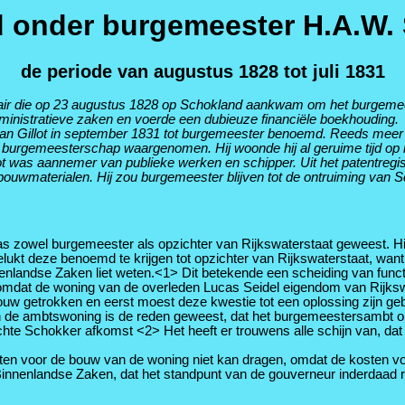
 onder burgemeester H.A.W. S
de periode van augustus 1828 tot juli 1831
tair die op 23 augustus 1828 op Schokland aankwam om het burgemees
dministratieve zaken en voerde een dubieuze financiële boekhouding.
Jan Gillot in september 1831 tot burgemeester benoemd. Reeds meer 
 het burgemeesterschap waargenomen. Hij woonde hij al geruime tijd o
 was aannemer van publieke werken en schipper. Uit het patentregiste
bouwmaterialen. Hij zou burgemeester blijven tot de ontruiming van Sc
s zowel burgemeester als opzichter van Rijkswaterstaat geweest. Hij
lukt deze benoemd te krijgen tot opzichter van Rijkswaterstaat, wan
nnenlandse Zaken liet weten.<1> Dit betekende een scheiding van funct
at de woning van de overleden Lucas Seidel eigendom van Rijkswa
 touw getrokken en eerst moest deze kwestie tot een oplossing zijn 
n de ambtswoning is de reden geweest, dat het burgemeestersambt op 
te Schokker afkomst <2> Het heeft er trouwens alle schijn van, dat
sten voor de bouw van de woning niet kan dragen, omdat de kosten v
Binnenlandse Zaken, dat het standpunt van de gouverneur inderdaad re