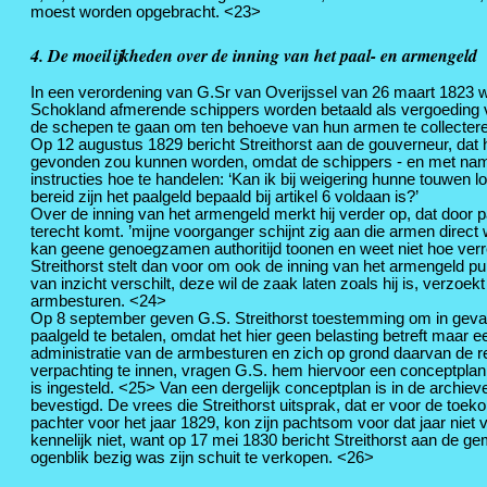
moest worden opgebracht. <23>
4. De moeilijkheden over de inning van het paal- en armengeld
In een verordening van G.Sr van Overijssel van 26 maart 1823 w
Schokland afmerende schippers worden betaald als vergoeding v
de schepen te gaan om ten behoeve van hun armen te collecter
Op 12 augustus 1829 bericht Streithorst aan de gouverneur, dat h
gevonden zou kunnen worden, omdat de schippers - en met name d
instructies hoe te handelen: ‘Kan ik bij weigering hunne touwen
bereid zijn het paalgeld bepaald bij artikel 6 voldaan is?’
Over de inning van het armengeld merkt hij verder op, dat door 
terecht komt. ’mijne voorganger schijnt zig aan die armen direc
kan geene genoegzamen authoritijd toonen en weet niet hoe verre
Streithorst stelt dan voor om ook de inning van het armengeld p
van inzicht verschilt, deze wil de zaak laten zoals hij is, verzoek
armbesturen. <24>
Op 8 september geven G.S. Streithorst toestemming om in geval v
paalgeld te betalen, omdat het hier geen belasting betreft maar e
administratie van de armbesturen en zich op grond daarvan de 
verpachting te innen, vragen G.S. hem hiervoor een conceptplan 
is ingesteld. <25> Van een dergelijk conceptplan is in de archieve
bevestigd. De vrees die Streithorst uitsprak, dat er voor de t
pachter voor het jaar 1829, kon zijn pachtsom voor dat jaar niet 
kennelijk niet, want op 17 mei 1830 bericht Streithorst aan de 
ogenblik bezig was zijn schuit te verkopen. <26>