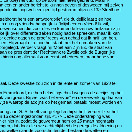
 tot 6de) het vuur op de toom niet heeft gebrand. Maar ik
van een en ander bericht te kunnen geven of deswegen mij zelven
ndentie nog wel eenigen tijd gestremd blijven.<13> Streithorst
eithorst hem een antwoordbrief, die duidelijk laat zien hoe
 nu nog vriendschappelijk is. ’Mijnheer en Vriend! Ik wil,
toewenschen die voor dies en komende leven uw heilzaam zijn
lijk over differente zaken nodig had te spreeken, maar ik kan
r eenige dagen de proef reeds van gehad dat ik half lam ben.
bben. Hij vraagt o. a. hoe het staat met het opmaken van de
rgelegd. Verder vraagt hij ’Moet aan Zijn Ex. de staat van
 aan de president der Rechtbank te Zwolle ook de Burgerlijke
 hierin nog altemaal voor eerst onbedreven, maar hope van
al. Deze kwestie zou zich in de lente en zomer van 1829 fel
van Emmeloord, die hun belastingschuld wegens de accijns op het
uik van graan. Bij wet was het vervoe* en de verwerking daarvan
De wijze waarop de accijns op het gemaal betaald moest worden en
ng aan G. S. heeft voorgelegd en hij schrijft verder ’Ik schrijf
den 16 dezer ingezonden zij!. <17> Deze onderstreping was
kohier niet in, zodat de gouverneur hem op 25 maart nogmaals
engen, dat door die uwe achterlijkheid de geregelde afdoening en
elve, welke naar de voorschriften der bestaande wetten en