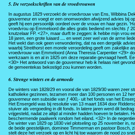
5. De verzoekschriften van de vroedvrouwen
In augustus 1829 verzoekt de vroedvrouw van Ens, Wibbina Dekker
gouverneur en voegt er een onomwonden afwijzend advies bij op 
geeft hij een persoonlijk oordeel over de vrouw en haar gezin. ’
vroedvrou op Emmeloord die alles gratis bediend en slechts ƒ 200,
knutzelaar FP. <27>, maar durft te zeggen: ik hebbe mijn vrou een 
18 jaren, een grote luiaard .... en weet zeer wel van de arme lie
Het wekt dan ook geen verwondering, dat na een dergelijk advi
waarbij Streithorst een morele veroordeling geeft om zakelijke 
vroedvrouw van Emmeloord (Anna Theresia Carpentier <29> doorge
werkzaam is en al in 1825 om deze reparatie gevraagd heeft. Ee
<30> Het antwoord van de gouverneur heb ik helaas niet gevonde
de gemeentekas bekostigd zou kunnen worden.
6. Strenge winters en de armoede
De winters van 1828/29 en vooral die van 1829/30 waren zeer st
katholieke gezinnen, tezamen meer dan 100 personen en 12 her
gouverneur een subsidie van ƒ 400,- uit het fonds van het Enser
Het Ensergeld was bij resolutie van 13 maart 1634 door Riddersc
stuiver als vergoeding in dit fonds. In latere jaren werd dit bed
vrijgesteld, nadat ze altijd al minder hadden hoeven te betalen
beschermende paalwerk rondom het eiland. <32> In de negentien
De winter van 1829 op 1830 viel plotseling op 25 november in, na
de beide geestelijken, dominee Timmerman en pastoor Bosch, zi
stelt deze het verzoek op en licht hij toe waarom de nood zo sne