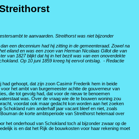
treithorst
tersambt te aanvaarden. Streithorst was niet bijzonder
dan een decennium had hij zitting in de gemeenteraad. Zowel na
p het eiland en was een zoon van Herman Nicolaas Gillot die van
r van 1827 blijkt dat hij in het bezit was van een onoverdekte
hokland. Op 10 juni 1859 kreeg hij eervol ontslag. - Redactie
 had gehoopt, dat zijn zoon Casimir Frederik hem in beide
t voor het ambt van burgemeester achtte de gouverneur van
ies, die tot gevolg had, dat voor de nieuw te benoemen
terstaat was. Over de vraag wie de te bouwen woning zou
gebracht, voordat ook maar gedacht kon worden aan het zoeken
Schokland ruim anderhalf jaar vacant bleef en niet, zoals
 Bouman de korte ambtsperiode van Streithorst helemaal over
oor het onderhoud van Schokland toch al bijzonder zwaar op de
delijk is en dat het Rijk de bouwkosten voor haar rekening moet