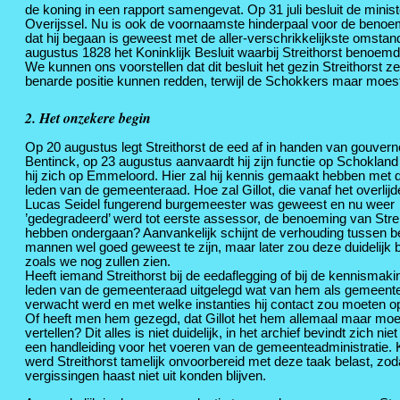
de koning in een rapport samengevat. Op 31 juli besluit de min
Overijssel. Nu is ook de voornaamste hinderpaal voor de benoem
dat hij begaan is geweest met de aller-verschrikkelijkste omsta
augustus 1828 het Koninklijk Besluit waarbij Streithorst benoe
We kunnen ons voorstellen dat dit besluit het gezin Streithorst 
benarde positie kunnen redden, terwijl de Schokkers maar moest
2. Het onzekere begin
Op 20 augustus legt Streithorst de eed af in handen van gouvern
Bentinck, op 23 augustus aanvaardt hij zijn functie op Schokland
hij zich op Emmeloord. Hier zal hij kennis gemaakt hebben met 
leden van de gemeenteraad. Hoe zal Gillot, die vanaf het overlij
Lucas Seidel fungerend burgemeester was geweest en nu weer
’gedegradeerd’ werd tot eerste assessor, de benoeming van Strei
hebben ondergaan? Aanvankelijk schijnt de verhouding tussen b
mannen wel goed geweest te zijn, maar later zou deze duidelijk 
zoals we nog zullen zien.
Heeft iemand Streithorst bij de eedaflegging of bij de kennismak
leden van de gemeenteraad uitgelegd wat van hem als gemeente
verwacht werd en met welke instanties hij contact zou moeten
Of heeft men hem gezegd, dat Gillot het hem allemaal maar moe
vertellen? Dit alles is niet duidelijk, in het archief bevindt zich niet
een handleiding voor het voeren van de gemeenteadministratie. 
werd Streithorst tamelijk onvoorbereid met deze taak belast, zod
vergissingen haast niet uit konden blijven.