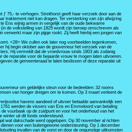
 ƒ 75,- te verhogen. Streithorst geeft haar verzoek door aan de
traktement niet kan dragen. Ter versterking van zijn afwijzing
ft te Ens wijnig armen in vergelijk van de oude bekwame
s (in de volkstelling van 1829 wordt zijn beroep omschreven als
 verwerkt maar zijn pijpje rookt. Zij heeft hierbij een jongen van
 komt. <28> We zullen ook later nog voorbeelden tegenkomen,
eer hij begin oktober aan de gouverneur het verzoek van de
ers. Hij vermeldt dat de vroedvrouw sinds 1803 als zodanig
r de reparatie voor de bejaarde vrouw te mogen laten uitvoeren.
even de gemeenteraad te laten beslissen of deze reparatie uit
gouverneur om geldelijke steun voor de bedeelden: 32 rooms
mensen van honger dreigen om te komen. Op 3 maart verleent de
verijsselse havens aandeed of uitvoer betaalde aanvankelijk een
d. In 1761 werden de vissers van Ens en Emmeloord van betaling
en de vuurbaak op de zuidpunt en voor het onderhoud van het
inter uit dit fonds ondersteund.
 nogal wat dakschade werd opgelopen. Op 30 november al richten
 te dienen voor een buitengewone ondersteuning. Op 1 december
lotseling invallen van de vorst en door de ongunstige uitkomsten