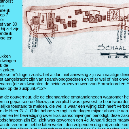
ithorst
ur
nelijk
 op 7
óór
ef van 30
ij zet zijn
ende ik
sse ten
tukken
e dwingen
ok de
an zaken.
jkse m^dingen zoals: het al dan niet aanwezig zijn van nalatige diens
iet aangebracht zijn van strandvondgoederen en of er wel of niet on
tenaren (de veldwachter, de beide vroedvrouwen van Emmeloord en E
baak op de zuidpunt.<12>
f aan de gouverneur, die de eigenaardige omstandigheden waaronder h
or en na gepasseerde Nieuwjaar verplicht was geweest te beantwoorde
ijke toestand te melden, die wel is waar een wijnig zich heeft verbe
de Heer G. J. Gillot hebbe verzogt in de dagen mijner absentie van 
flopen en ter bevrediging uwer Exs aanschrijvingen benodigt, deze za
n boodschappen zijn Ed. ziek was geworden den 4e Januarij dezer maa
n de veerman hebbe laten weten, den volgenden dag mij zoude komen