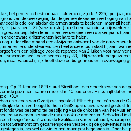
, het gemeentebestuur haar traktement, zijnde ƒ 225,- per jaar, met
grond van de overweging dat de gemeentekas een verhoging van haar 
Haar doel is edel om alsdan de armen gratis te bedienen, maar zij hee
- ’s jaars heeft. Zij (verzoekster) heeft een man die schrijnwerker i
goed ambagt laten leren, maar verder geen een spijker jaar uit jaar in
den onder zware drijgementen het hare te halen’.
es nog in dezelfde maand een afwijzend antwoord van de gouverneur
argumenten te ondersteunen. Een heel andere toon slaat hij aan, wann
eft om een bijdrage voor de reparatie van 2 luiken voor haar venst
n timmerman heeft deze begroot op ƒ 30,-. Hij verzoekt de gouverneu
n, maar waarschijnlijk heeft deze de burgemeester in overweging geg
reng. Op 21 februari 1829 stuurt Streithorst een smeekbede aan de 
vormde gezinnen, samen meer dan 40 personen. Hij schrijft dat er 
geld. <31>
hap en steden van Overijssel ingesteld. Elk schip, dat één van de O
rag ettelijke keren verhoogd tot het in 1698 op 6 stuivers werd gestel
. Het fonds was bestemd ter bestrijding van de onkosten van het vuur 
de eeuw werden herhaalde malen ook de armen van Schokland in de w
 een hevige ’orkaan’, aldus de kwalificatie van Streithorst, waarbij
ch tot Streithorst om gezamenlijk een verzoek bij de gouverneur in
l gestegen is, hoewel de winter nog maar pas begonnen is. Door het p