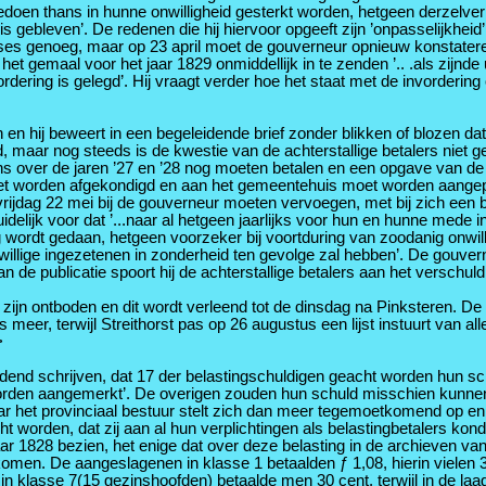
doen thans in hunne onwilligheid gesterkt worden, hetgeen derzelver
lijk is gebleven’. De redenen die hij hiervoor opgeeft zijn ’onpasselij
uses genoeg, maar op 23 april moet de gouverneur opnieuw konstateren
p het gemaal voor het jaar 1829 onmiddellijk in te zenden ’.. .als zi
rdering is gelegd’. Hij vraagt verder hoe het staat met de invorderin
 in en hij beweert in een begeleidende brief zonder blikken of blozen 
rd, maar nog steeds is de kwestie van de achterstallige betalers ni
s over de jaren ’27 en ’28 nog moeten betalen en een opgave van de 
worden afgekondigd en aan het gemeentehuis moet worden aangeplakt.
p vrijdag 22 mei bij de gouverneur moeten vervoegen, met bij zich ee
uidelijk voor dat ’...naar al hetgeen jaarlijks voor hun en hunne mede
rdt gedaan, hetgeen voorzeker bij voortduring van zoodanig onwilli
illige ingezetenen in zonderheid ten gevolge zal hebben’. De gouve
de publicatie spoort hij de achterstallige betalers aan het verschul
ur zijn ontboden en dit wordt verleend tot de dinsdag na Pinksteren. D
meer, terwijl Streithorst pas op 26 augustus een lijst instuurt van al
>
end schrijven, dat 17 der belastingschuldigen geacht worden hun schu
en aangemerkt’. De overigen zouden hun schuld misschien kunnen bet
r het provinciaal bestuur stelt zich dan meer tegemoetkomend op en hee
 worden, dat zij aan al hun verplichtingen als belastingbetalers kond
ar 1828 bezien, het enige dat over deze belasting in de archieven van
men. De aangeslagenen in klasse 1 betaalden ƒ 1,08, hierin vielen 3
; in klasse 7(15 gezinshoofden) betaalde men 30 cent, terwijl in de l