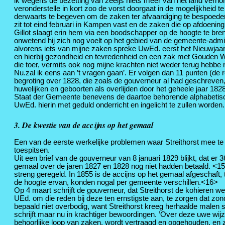
ik wegens de bezetting van zeeijs niets meer van het land vernom
veronderstelle in kort zoo de vorst doorgaat in de mogelijkheid
derwaarts te begeven om de zaken ter afvaardiging te bespoeden
zit tot eind februari in Kampen vast en de zaken die op afdoenin
Gillot slaagt erin hem via een boodschapper op de hoogte te bren
onwetend hij zich nog voelt op het gebied van de gemeente-adminis
alvorens iets van mijne zaken spreke UwEd. eerst het Nieuwja
en hierbij gezondheid en tevredenheid en een zak met Gouden Wi
die toer, vermits ook nog mijne krachten niet weder terug hebbe
Nu.zal ik eens aan ’t vragen gaan’. Er volgen dan 11 punten (de r
begroting over 1828, die zoals de gouverneur al had geschreven,
huwelijken en geboorten als overlijden door het geheele jaar 182
Staat der Gemeente benevens de daartoe behorende alphabetisch
UwEd. hierin met geduld onderricht en ingelicht te zullen worden
3. De kwestie van de accijns op het gemaal
Een van de eerste werkelijke problemen waar Streithorst mee te
toespitsen.
Uit een brief van de gouverneur van 8 januari 1829 blijkt, dat 
gemaal over de jaren 1827 en 1828 nog niet hadden betaald. <15
streng geregeld. In 1855 is de accijns op het gemaal afgeschaft,
de hoogte ervan, konden nogal per gemeente verschillen.<16>
Op 4 maart schrijft de gouverneur, dat Streithorst de kohieren weg
UEd. om die reden bij deze ten ernstigste aan, te zorgen dat zo
bepaald niet overbodig, want Streithorst kreeg herhaalde malen s
schrijft maar nu in krachtiger bewoordingen. ’Over deze uwe wijz
behoorlijke loop van zaken, wordt vertraagd en opgehouden, en zu