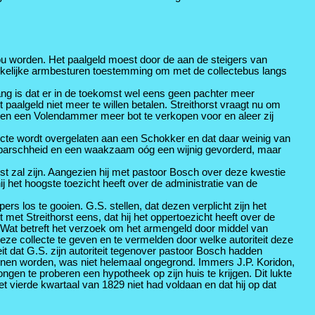
ou worden. Het paalgeld moest door de aan de steigers van
rkelijke armbesturen toestemming om met de collectebus langs
bang is dat er in de toekomst wel eens geen pachter meer
algeld niet meer te willen betalen. Streithorst vraagt nu om
geen een Volendammer meer bot te verkopen voor en aleer zij
lecte wordt overgelaten aan een Schokker en dat daar weinig van
met barschheid en een waakzaam oóg een wijnig gevorderd, maar
st zal zijn. Aangezien hij met pastoor Bosch over deze kwestie
hij het hoogste toezicht heeft over de administratie van de
 los te gooien. G.S. stellen, dat dezen verplicht zijn het
met Streithorst eens, dat hij het oppertoezicht heeft over de
 Wat betreft het verzoek om het armengeld door middel van
ze collecte te geven en te vermelden door welke autoriteit deze
eit dat G.S. zijn autoriteit tegenover pastoor Bosch hadden
unnen worden, was niet helemaal ongegrond. Immers J.P. Koridon,
ongen te proberen een hypotheek op zijn huis te krijgen. Dit lukte
 vierde kwartaal van 1829 niet had voldaan en dat hij op dat