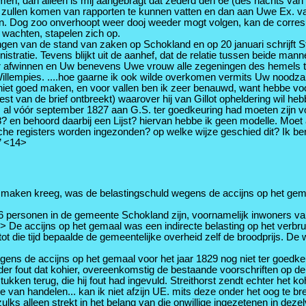
en, dan alleen is mij aangebragt dat zederd den 6e (des nachts van 5
 te zullen komen van rapporten te kunnen vatten en dan aan Uwe Ex. 
. Dog zoo onverhoopt weer dooj weeder mogt volgen, kan de correspo
g wachten, stapelen zich op.
gen van de stand van zaken op Schokland en op 20 januari schrijft Str
tratie. Tevens blijkt uit de aanhef, dat de relatie tussen beide mannen
ar afwinnen en Uw benevens Uwe vrouw alle zegeningen des hemels 
llempies. ....hoe gaarne ik ook wilde overkomen vermits Uw noodzake
 niet goed maken, en voor vallen ben ik zeer benauwd, want hebbe voo
est van de brief ontbreekt) waarover hij van Gillot opheldering wil he
 al vóór september 1827 aan G.S. ter goedkeuring had moeten zijn voo
8? en behoord daarbij een Lijst? hiervan hebbe ik geen modelle. Moet
e registers worden ingezonden? op welke wijze geschied dit? Ik ben
.’ <14>
 maken kreeg, was de belastingschuld wegens de accijns op het gema
er 36 personen in de gemeente Schokland zijn, voornamelijk inwoners 
> De accijns op het gemaal was een indirecte belasting op het verbr
 tot die tijd bepaalde de gemeentelijke overheid zelf de broodprijs. 
ens de accijns op het gemaal voor het jaar 1829 nog niet ter goedkeuri
nder fout dat kohier, overeenkomstig de bestaande voorschriften op 
tukken terug, die hij fout had ingevuld. Streithorst zendt echter het 
e van handelen... kan ik niet afzijn UE. mits deze onder het oog te br
lks alleen strekt in het belang van die onwillige ingezetenen in dez