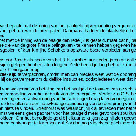
as bepaald, dat de inning van het paalgeld bij verpachting vergund z
oor gebruik van de meerpalen. Daarnaast hadden de plaatselijke ke
en.
et met de inning van de paalgelden redelijk is gesteld, maar dat hij 
ie van de grote Friese palingaken - te kennen hebben gegeven het pa
 losgooien, of kan ik mijne Schokkers op zware boete verbieden aan 
pastoor Bosch als hoofd van het R.K. armbestuur sedert jaren de col
t wijnig gelegen hebben laten leggen. Zedert een tijd lang hebbe ik 
 ik hierin gaan mag’.
ubliekelijk te verpachten, omdat men dan precies weet wat de opbreng
t hij de gouverneur om duidelijke instructies, zodat iedereen weet dat 
an weigering van betaling van het paalgeld de touwen van de schippers
en vergoeding voor het gebruik van de meerpalen. Verder zijn G.S. het 
rekening en verantwoording van het armengeld mag laten voorleggen.
op te stellen en een nauwkeurige aanduiding van de oorsprong van de
n niets te vinden. Streithorst was waarschijnlijk al tevreden met het f
oekomst weleens geen pachter voor het paalgeld meer gevonden zou k
voldoen. Om het benodigde geld bij elkaar te krijgen zag hij zich gedw
gemeenteontvanger te Kampen, dat Koridon nog steeds de pacht over het