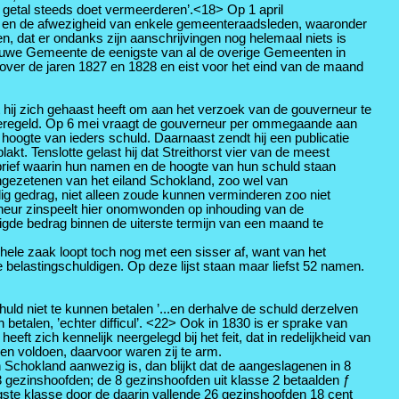
 getal steeds doet vermeerderen’.<18> Op 1 april
kheid’ en de afwezigheid van enkele gemeenteraadsleden, waaronder
, dat er ondanks zijn aanschrijvingen nog helemaal niets is
jnde uwe Gemeente de eenigste van al de overige Gemeenten in
g over de jaren 1827 en 1828 en eist voor het eind van de maand
dat hij zich gehaast heeft om aan het verzoek van de gouverneur te
et geregeld. Op 6 mei vraagt de gouverneur per ommegaande aan
hoogte van ieders schuld. Daarnaast zendt hij een publicatie
 Tenslotte gelast hij dat Streithorst vier van de meest
n brief waarin hun namen en de hoogte van hun schuld staan
 ingezetenen van het eiland Schokland, zoo wel van
g gedrag, niet alleen zoude kunnen verminderen zoo niet
rneur zinspeelt hier onomwonden op inhouding van de
digde bedrag binnen de uiterste termijn van een maand te
e hele zaak loopt toch nog met een sisser af, want van het
le belastingschuldigen. Op deze lijst staan maar liefst 52 namen.
ld niet te kunnen betalen ’...en derhalve de schuld derzelven
alen, ’echter difficul’. <22> Ook in 1830 is er sprake van
ft zich kennelijk neergelegd bij het feit, dat in redelijkheid van
en voldoen, daarvoor waren zij te arm.
 Schokland aanwezig is, dan blijkt dat de aangeslagenen in 8
 gezinshoofden; de 8 gezinshoofden uit klasse 2 betaalden ƒ
aagste klasse door de daarin vallende 26 gezinshoofden 18 cent