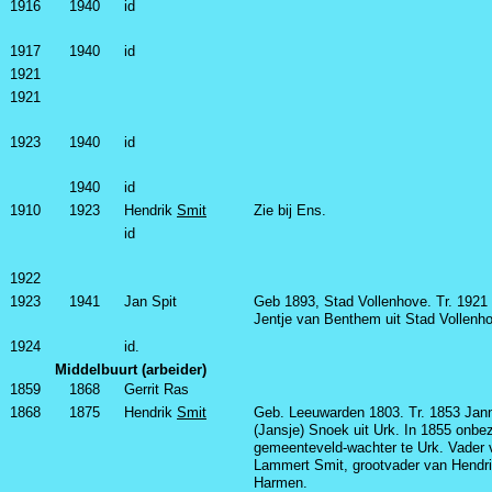
1916
1940
id
1917
1940
id
1921
1921
1923
1940
id
1940
id
1910
1923
Hendrik
Smit
Zie bij Ens.
id
1922
1923
1941
Jan Spit
Geb 1893, Stad Vollenhove. Tr. 1921
Jentje van Benthem uit Stad Vollenh
1924
id.
Middelbuurt (arbeider)
1859
1868
Gerrit Ras
1868
1875
Hendrik
Smit
Geb. Leeuwarden 1803. Tr. 1853 Jann
(Jansje) Snoek uit Urk. In 1855 onbe
gemeenteveld-wachter te Urk. Vader 
Lammert Smit, grootvader van Hendr
Harmen.