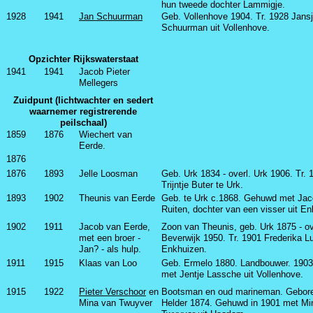
hun tweede dochter Lammigje.
1928
1941
Jan Schuurman
Geb. Vollenhove 1904. Tr. 1928 Jans
Schuurman uit Vollenhove.
Opzichter Rijkswaterstaat
1941
1941
Jacob Pieter
Mellegers
Zuidpunt (lichtwachter en sedert
waarnemer registrerende
peilschaal)
1859
1876
Wiechert van
Eerde.
1876
1876
1893
Jelle Loosman
Geb. Urk 1834 - overl. Urk 1906. Tr. 
Trijntje Buter te Urk.
1893
1902
Theunis van Eerde
Geb. te Urk c.1868. Gehuwd met Ja
Ruiten, dochter van een visser uit E
1902
1911
Jacob van Eerde,
Zoon van Theunis, geb. Urk 1875 - ov
met een broer -
Beverwijk 1950. Tr. 1901 Frederika Lu
Jan? - als hulp.
Enkhuizen.
1911
1915
Klaas van Loo
Geb. Ermelo 1880. Landbouwer. 190
met Jentje Lassche uit Vollenhove.
1915
1922
Pieter Verschoor
en
Bootsman en oud marineman. Gebor
Mina van Twuyver
Helder 1874. Gehuwd in 1901 met Mi