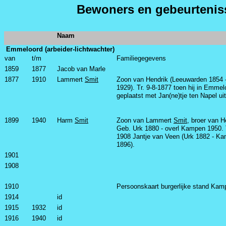
Bewoners en gebeurteniss
Naam
Emmeloord (arbeider-lichtwachter)
van
t/m
Familiegegevens
1859
1877
Jacob van Marle
1877
1910
Lammert
Smit
Zoon van Hendrik (Leeuwarden 1854
1929). Tr. 9-8-1877 toen hij in Emme
geplaatst met Jan(ne)tje ten Napel uit
1899
1940
Harm
Smit
Zoon van Lammert
Smit
, broer van H
Geb. Urk 1880 - overl Kampen 1950. T
1908 Jantje van Veen (Urk 1882 - K
1896).
1901
1908
1910
Persoonskaart burgerlijke stand Kam
1914
id
1915
1932
id
1916
1940
id