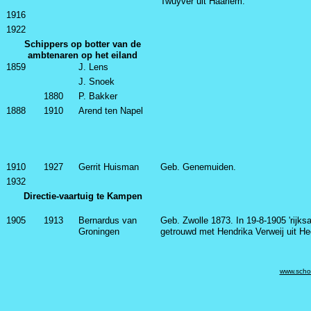
Twuyver uit Haarlem.
1916
1922
Schippers op botter van de
ambtenaren op het eiland
1859
J. Lens
J. Snoek
1880
P. Bakker
1888
1910
Arend ten Napel
1910
1927
Gerrit Huisman
Geb. Genemuiden.
1932
Directie-vaartuig te Kampen
1905
1913
Bernardus van
Geb. Zwolle 1873. In 19-8-1905 'rijks
Groningen
getrouwd met Hendrika Verweij uit He
www.scho