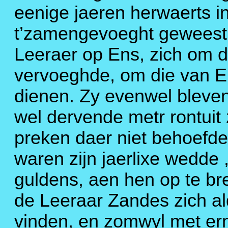
eenige jaeren herwaerts i
t’zamengevoeght geweest
Leeraer op Ens, zich om d
vervoeghde, om die van E
dienen. Zy evenwel bleven 
wel dervende metr rontuit 
preken daer niet behoefde
waren zijn jaerlixe wedde ,
guldens, aen hen op te br
de Leeraar Zandes zich alda
vinden, en zomwyl met er