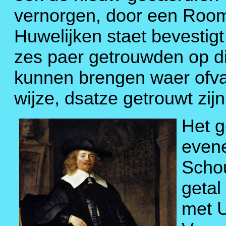
vernorgen, door een Room
Huwelijken staet bevestigt 
zes paer getrouwden op dit
kunnen brengen waer ofva
wijze, dsatze getrouwt zijn
Het g
evene
Schou
getal
met U