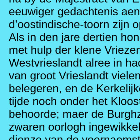
eeuwiger gedachtenis aen ’
d’oostindische-toorn zijn 
Als in den jare dertien ho
met hulp der klene Vrieze
Westvrieslandt alree in h
van groot Vrieslandt viel
belegeren, en de Kerkelij
tijde noch onder het Kloos
behoorde; maer de Burghza
zwaren oorlogh ingewikkel
dienze van de voornaemste