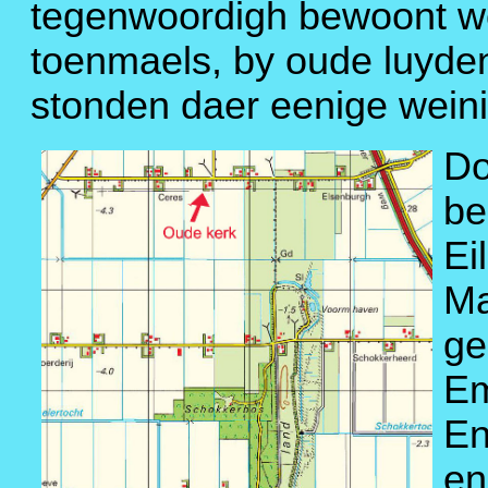
tegenwoordigh bewoont wo
toenmaels, by oude luyd
stonden daer eenige weini
Do
be
Ei
Ma
ge
Em
En
en