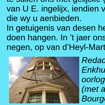
van U E. ingelijx, iendien
die wy u aenbieden.
In getuigenis van desen h
doen hangen. In ’t jaer o
negen, op van d’Heyl-Mart
Redact
Enkhu
oorlo
(met a
Bourg