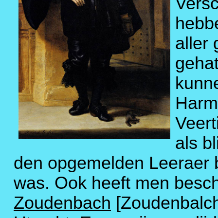
Vers
hebbe
aller
gehat
kunne
Harma
Veert
als b
den opgemelden Leeraer 
was. Ook heeft men besc
Zoudenbach
[Zoudenbalch]