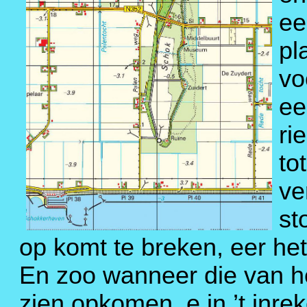
ee
pl
vo
ee
ri
to
ve
st
op komt te breken, eer het 
En zoo wanneer die van he
zien opkomen, e in ’t inre