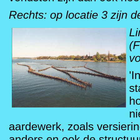
Rechts: op locatie 3 zijn
Li
(F
vo
'I
s
ho
ni
aardewerk, zoals versieri
anders en ook de structuu