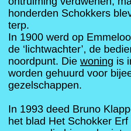
ontruiming verdwenen, maar
honderden Schokkers blev
terp.
In 1900 werd op Emmeloo
de ‘lichtwachter’, de bedi
noordpunt. Die
woning
is 
worden gehuurd voor bije
gezelschappen.
In 1993 deed Bruno Klap
het blad Het Schokker Er