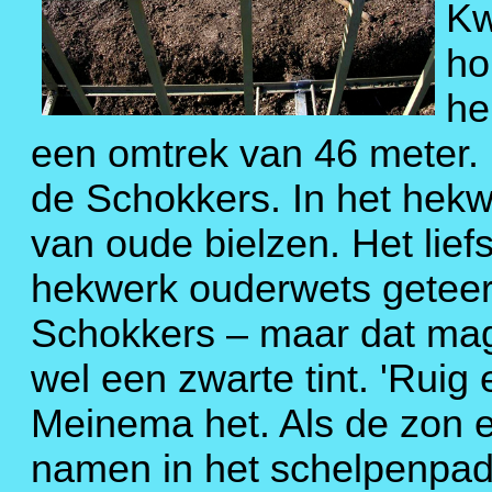
Kw
ho
he
een omtrek van 46 meter. M
de Schokkers. In het hekwe
van oude bielzen. Het lie
hekwerk ouderwets geteerd
Schokkers – maar dat mag
wel een zwarte tint. 'Ruig
Meinema het. Als de zon e
namen in het schelpenpad