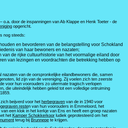
– o.a. door de inspanningen van Ab Klappe en Henk Toeter - de
niging
opgericht.
s nog steeds:
d houden en bevorderen van de belangstelling voor Schokland
iedenis van haar bewoners en nazaten;
n van de rijke cultuurhistorie van het voormalige eiland door
eren van lezingen en voordrachten die betrekking hebben op
al nazaten van de oorspronkelijke eilandbewoners die, samen
enoten, lid zijn van de vereniging. Zij voelen zich ten zeerste
 de voor hun voorouders zo uitermate tragisch verlopen
n, die uiteindelijk hebben geleid tot een volledige ontruiming
 1859.
zich beijverd voor het
herbegraven
van de in 1940 voor
gegraven reste
n van hun voorouders in Emmeloord, het
 van een klok in het kerkje van Ens en heeft een groep nazaten
et het
Kamper Schokkerkoor
ludiek geprotesteerd om het
onument
terug bij
Brunnepe
te krijgen.