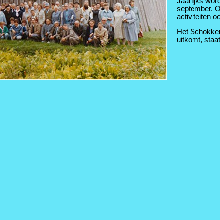
Jaarlijks wor
september. 
activiteiten o
Het Schokker 
uitkomt, staa