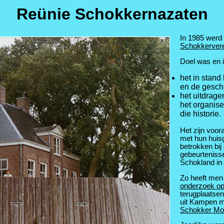
Reünie Schokkernazaten
In 1985 werd 
Schokkervere
Doel was en i
het in stan
en de gesch
het uitdrage
het organis
die historie.
Het zijn voor
met hun huisg
betrokken bij
gebeurtenisse
Schokland in
Zo heeft men 
onderzoek op
terugplaatsen
uit Kampen m
Schokker M