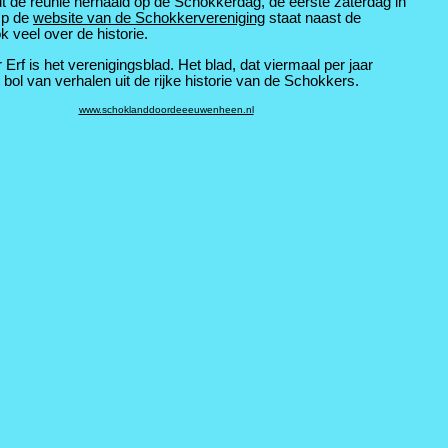
dt de reünie herhaald op de Schokkerdag, de eerste zaterdag in
Op de
website van de Schokkervereniging
staat naast de
ok veel over de historie.
Erf is het verenigingsblad. Het blad, dat viermaal per jaar
t bol van verhalen uit de rijke historie van de Schokkers.
www.schoklanddoordeeeuwenheen.nl