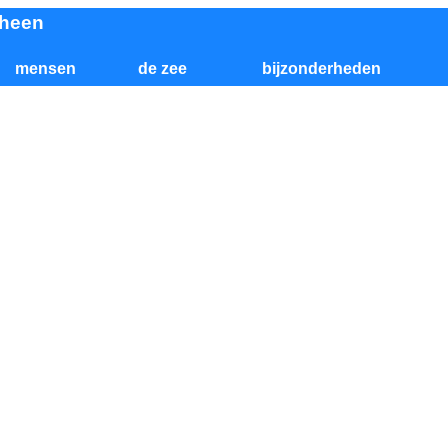
 heen
mensen
de zee
bijzonderheden