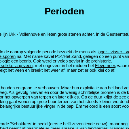
Perioden
de lijn Urk - Vollenhove en lieten grote stenen achter. In de
Gesteentetu
g. In de daarop volgende periode bezoekt de mens als
jager - visser -
ke sporen
na. Met name kavel P14/Het Zand, gelegen op een punt van
logie een begrip. Ook werd er volop
gevist in de prehistorie
.
rsdikke laag veen
, met ongeveer in het midden het
Flevomeer
, waaro
t het veen en breekt het weer af, maar zet er ook klei op af.
ouden en graan te verbouwen. Maar hun exploitatie van het land verl
weg. Als gevolg hiervan en door de weinig schriftelijke bronnen is de 
r het opwerpen van terpen en later dijkjes. Op de duur krijgt de zee 
king gaat wonen op grote buurtterpen van het steeds kleiner worden
elangrijke bestuurlijke vinger in de pap. Emmeloord is een soort vo
de ‘Schokkers’ in beeld (eerste helft zeventiende eeuw), maar nog 
gheid
neemt af naarmate er meer sprake is van landverlies. Handel, 