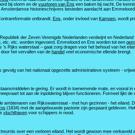
ord bij storm en de
vuurtoren van Ens
een baken bij nacht. De kennis
Amsterdamse historieschrijvers besteden aandacht aan Emmeloord
Contrareformatie ontbrandt.
Ens
, onder invloed van
Kampen
, wordt p
 Republiek der Zeven Verenigde Nederlanden verdwijnt en Nederland w
and, etc. etc. worden ingevoerd. Emmeloord en Ens worden tot een
gem
ls ’s Rijks waterstaat – gaat zorg dragen voor het behoud van het eila
d door het vervallen van de
handel
veel economische ellende brengt.
 gevolg van het nationaal opgezette administratieve systeem - vrijwel
staansmiddelen te gering. Er wordt in toenemende mate, en vooral in 
eepvaart tot aan de inpoldering blijven functioneren. Formeel lijkt de o
le ambtenaren van Rijkswaterstaat - met hun gezinnen - het eiland.
Ens
(1834) met de aangebouwde pastorie zijn gespaard gebleven. He
ls
vluchthaven
voor schippers in nood.
treurnis over een verloren eiland. Het wordt gewoon mee verkaveld 