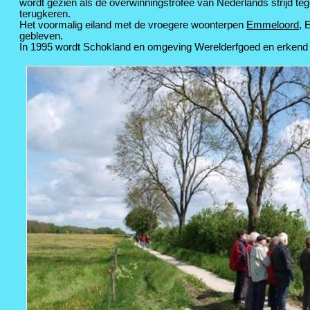
wordt gezien als de overwinningstrofee van Nederlands strijd 
terugkeren.
Het voormalig eiland met de vroegere woonterpen
Emmeloord
, 
gebleven.
In 1995 wordt Schokland en omgeving Werelderfgoed en erkend als