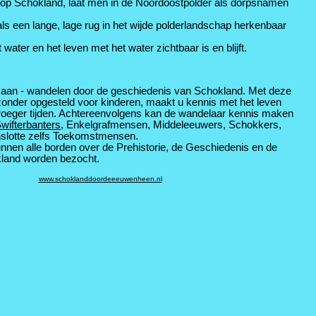
 op Schokland, laat men in de Noordoostpolder als dorpsnamen
ls een lange, lage rug in het wijde polderlandschap herkenbaar
ter en het leven met het water zichtbaar is en blijft.
n aan - wandelen door de geschiedenis van Schokland. Met deze
ijzonder opgesteld voor kinderen, maakt u kennis met het leven
roeger tijden. Achtereenvolgens kan de wandelaar kennis maken
wifterbanters
, Enkelgrafmensen, Middeleeuwers, Schokkers,
nslotte zelfs Toekomstmensen.
nnen alle borden over de Prehistorie, de Geschiedenis en de
land worden bezocht.
www.schoklanddoordeeeuwenheen.nl