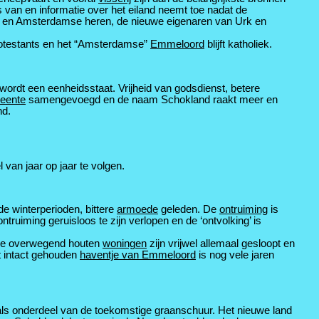
 van en informatie over het eiland neemt toe nadat de
 en Amsterdamse heren, de nieuwe eigenaren van Urk en
rotestants en het “Amsterdamse”
Emmeloord
blijft katholiek.
ordt een eenheidsstaat. Vrijheid van godsdienst, betere
eente
samengevoegd en de naam Schokland raakt meer en
nd.
 van jaar op jaar te volgen.
de winterperioden, bittere
armoede
geleden. De
ontruiming
is
ntruiming geruisloos te zijn verlopen en de ‘ontvolking’ is
 De overwegend houten
woningen
zijn vrijwel allemaal gesloopt en
t intact gehouden
haventje van Emmeloord
is nog vele jaren
als onderdeel van de toekomstige graanschuur. Het nieuwe land