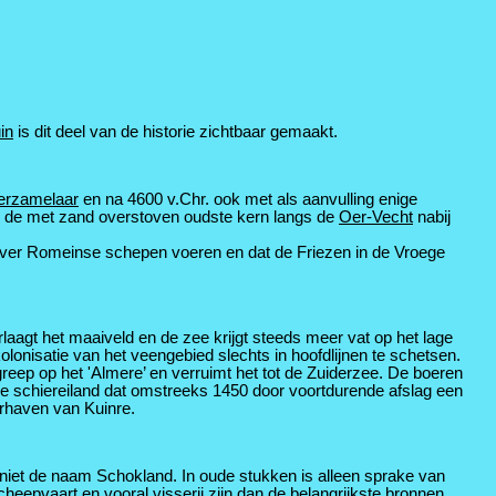
in
is dit deel van de historie zichtbaar gemaakt.
 verzamelaar
en na 4600 v.Chr. ook met als aanvulling enige
 de met zand overstoven oudste kern langs de
Oer-Vecht
nabij
ver Romeinse schepen voeren en dat de Friezen in de Vroege
aagt het maaiveld en de zee krijgt steeds meer vat op het lage
kolonisatie van het veengebied slechts in hoofdlijnen te schetsen.
greep op het 'Almere’ en verruimt het tot de Zuiderzee. De boeren
de schiereiland dat omstreeks 1450 door voortdurende afslag een
orhaven van Kuinre.
niet de naam Schokland. In oude stukken is alleen sprake van
scheepvaart en vooral
visserij
zijn dan de belangrijkste bronnen