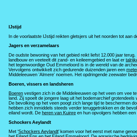
IJstijd
In de voorlaatste IJstijd reikten gletsjers uit het noorden tot aan 
Jagers en verzamelaars
De oudste bewoning van het gebied reikt liefst 12.000 jaar teru
landbouw en veeteelt dit zand- en keileemgebied en laat er
talrij
het tegenwoordige Oud Emmeloord is in de wereld van de archeo
Vervolgens ontwikkelt zich gedurende duizenden jaren een
mete
Middeleeuwen 'Almere' noemen. Het opdringende zeewater bedreig
Boeren, vissers en landsheren
Boeren
vestigen zich in de Middeleeuwen op het veen om vee te h
land. Zij spoelt de jongere laag uit het bodemarchief grotendeels 
De bevolking op het veen poogt zich lange tijd te beschermen doo
hebben zich inmiddels steeds verder teruggetrokken en de bevol
eiland wordt. De
heren van Kuinre
en hun opvolgers hebben een b
Schockers Aeylandt
Met ‘
Schockers Aeylandt
’ komen voor het eerst met name genoem
het Eiland Ens en het Eiland Emmeloord. De
agrarische bedrijvi