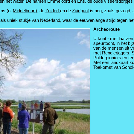
tegen het water. De namen Emmeloord en Ens, de oude vissersdorpjes
Ens (of
Middelbuurt
), de
Zuidert
en de
Zuidpunt
is nog, zoals gezegd, a
 uniek stukje van Nederland, waar de eeuwenlange strijd tegen het wa
Archeoroute
U kunt - met laarze
speurtocht, in het b
van de mensen uit v
met Rendierjagers,
S
Polderpioniers en te
Met een landkaart ku
Toekomst van Schok