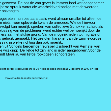
jn geweest. De positie van gever is immers heel wat aangenamer
bijbelse spreuk wordt die waarheid verkondigd met de woorden,
te ontvangen.
egezeten; hun bestaansbasis werd almaar smaller tot alleen de
 die niets meer opleverde kwam de armoede. Wie de hiervoor
evolgd kan moeilijk spreken van collectieve Schokker schuld als
ossing van de problemen werd echter wel bemoeilijkt door de
rs aan het stukje grond. Van de mogelijkheden tot migratie of
jks gebruik gemaakt. Het gesloten karakter van de Emmeloordse
ng in welke richting dan ook moeilijk.
n uit Vondels beroemde treurspel Gijsbreght van Aemstel van
e wijziging: "De liefde tot zijn land is ieder aangeboren".Voor de
and! Maar ja, van liefde rookt geen schoorsteen.
rtikel dat eerder is gepubliceerd in De Noordoostpolder,dinsdag 2 december 1997 en Het
www.schoklanddoordeeeuwenheen.nl