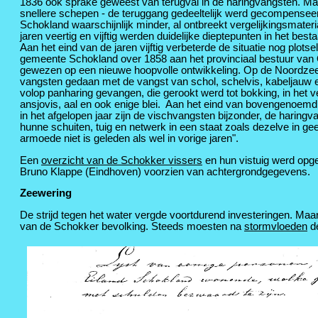
1836 ook sprake geweest van terugval in de haringvangsten. Maar
snellere schepen - de teruggang gedeeltelijk werd gecompensee
Schokland waarschijnlijk minder, al ontbreekt vergelijkingsmater
jaren veertig en vijftig werden duidelijke dieptepunten in het be
Aan het eind van de jaren vijftig verbeterde de situatie nog plots
gemeente Schokland over 1858 aan het provinciaal bestuur van Ov
gewezen op een nieuwe hoopvolle ontwikkeling. Op de Noordze
vangsten gedaan met de vangst van schol, schelvis, kabeljauw 
volop panharing gevangen, die gerookt werd tot bokking, in het 
ansjovis, aal en ook enige blei. Aan het eind van bovengenoemd 
in het afgelopen jaar zijn de vischvangsten bijzonder, de haring
hunne schuiten, tuig en netwerk in een staat zoals dezelve in g
armoede niet is geleden als wel in vorige jaren".
Een
overzicht van de Schokker vissers
en hun vistuig werd opg
Bruno Klappe (Eindhoven) voorzien van achtergrondgegevens.
Zeewering
De strijd tegen het water vergde voortdurend investeringen. Ma
van de Schokker bevolking. Steeds moesten na
stormvloeden
d