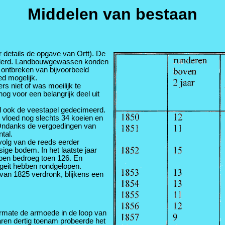
Middelen van bestaan
 details
de opgave van Ortt
). De
inderd. Landbouwgewassen konden
 ontbreken van bijvoorbeeld
d mogelijk.
s niet of was moeilijk te
og voor een belangrijk deel uit
 ook de veestapel gedecimeerd.
 vloed nog slechts 34 koeien en
 Ondanks de vergoedingen van
tal.
volg van de reeds eerder
ige bodem. In het laatste jaar
apen bedroeg toen 126. En
 geit hebben rondgelopen.
van 1825 verdronk, blijkens een
mate de armoede in de loop van
aren dertig toenam probeerde het