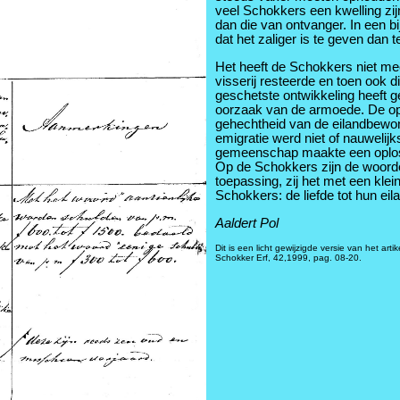
veel Schokkers een kwelling zi
dan die van ontvanger. In een 
dat het zaliger is te geven dan 
Het heeft de Schokkers niet me
visserij resteerde en toen ook
geschetste ontwikkeling heeft g
oorzaak van de armoede. De opl
gehechtheid van de eilandbewone
emigratie werd niet of nauweli
gemeenschap maakte een oplossi
Op de Schokkers zijn de woorde
toepassing, zij het met een klein
Schokkers: de liefde tot hun eil
Aaldert Pol
Dit is een licht gewijzigde versie van het a
Schokker Erf, 42,1999, pag. 08-20.