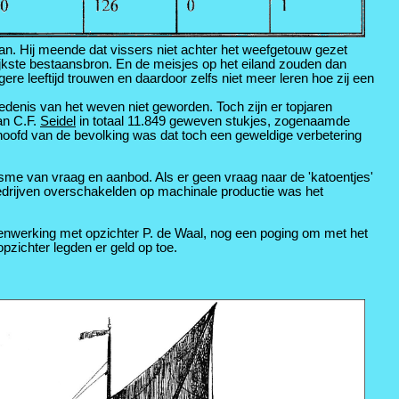
an. Hij meende dat vissers niet achter het weefgetouw gezet
jkste bestaansbron. En de meisjes op het eiland zouden dan
ere leeftijd trouwen en daardoor zelfs niet meer leren hoe zij een
edenis van het weven niet geworden. Toch zijn er topjaren
an C.F.
Seidel
in totaal 11.849 geweven stukjes, zogenaamde
hoofd van de bevolking was dat toch een geweldige verbetering
e van vraag en aanbod. Als er geen vraag naar de 'katoentjes'
bedrijven overschakelden op machinale productie was het
menwerking met opzichter P. de Waal, nog een poging om met het
opzichter legden er geld op toe.