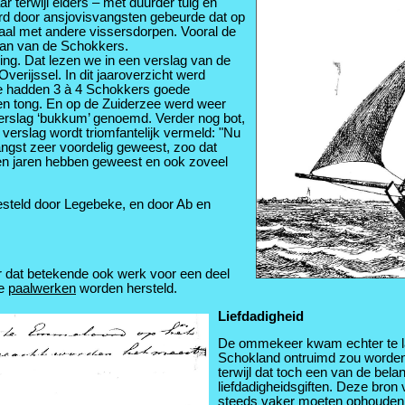
 terwijl elders – met duurder tuig en
rd door ansjovisvangsten gebeurde dat op
iaal met andere vissersdorpen. Vooral de
staan van de Schokkers.
eling. Dat lezen we in een verslag van de
erijssel. In dit jaaroverzicht werd
e hadden 3 à 4 Schokkers goede
en tong. En op de Zuiderzee werd weer
verslag ‘bukkum’ genoemd. Verder nog bot,
verslag wordt triomfantelijk vermeld: "Nu
vangst zeer voordelig geweest, zoo dat
een jaren hebben geweest en ook zoveel
esteld door Legebeke, en door Ab en
ar dat betekende ook werk voor een deel
e
paalwerken
worden hersteld.
Liefdadigheid
De ommekeer kwam echter te la
Schokland ontruimd zou worden
terwijl dat toch een van de belan
liefdadigheidsgiften. Deze bron
steeds vaker moeten ophouden 