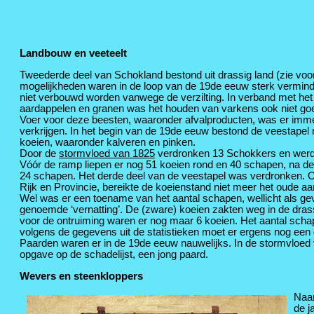
Landbouw en veeteelt
Tweederde deel van Schokland bestond uit drassig land (zie voor
mogelijkheden waren in de loop van de 19de eeuw sterk verm
niet verbouwd worden vanwege de verzilting. In verband met het
aardappelen en granen was het houden van varkens ook niet goe
Voer voor deze beesten, waaronder afvalproducten, was er immer
verkrijgen. In het begin van de 19de eeuw bestond de veestapel n
koeien, waaronder kalveren en pinken.
Door de
stormvloed van 1825
verdronken 13 Schokkers en werd
Vóór de ramp liepen er nog 51 koeien rond en 40 schapen, na de
24 schapen. Het derde deel van de veestapel was verdronken.
Rijk en Provincie, bereikte de koeienstand niet meer het oude aan
Wel was er een toename van het aantal schapen, wellicht als ge
genoemde ‘vernatting’. De (zware) koeien zakten weg in de drass
voor de ontruiming waren er nog maar 6 koeien. Het aantal sch
volgens de gegevens uit de statistieken moet er ergens nog een
Paarden waren er in de 19de eeuw nauwelijks. In de stormvloed 
opgave op de schadelijst, een jong paard.
Wevers en steenkloppers
Naar
de j