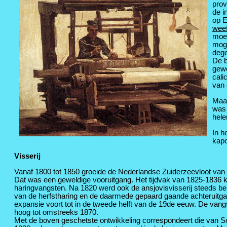
prov
de i
op 
weef
moes
moge
dege
De b
gewe
cali
van 
Maar
was 
hele
In h
kapo
Visserij
Vanaf 1800 tot 1850 groeide de Nederlandse Zuiderzeevloot van 4
Dat was een geweldige vooruitgang. Het tijdvak van 1825-1836 
haringvangsten. Na 1820 werd ook de ansjovisvisserij steeds be
van de herfstharing en de daarmede gepaard gaande achteruitg
expansie voort tot in de tweede helft van de 19de eeuw. De vang
hoog tot omstreeks 1870.
Met de boven geschetste ontwikkeling correspondeert die van S