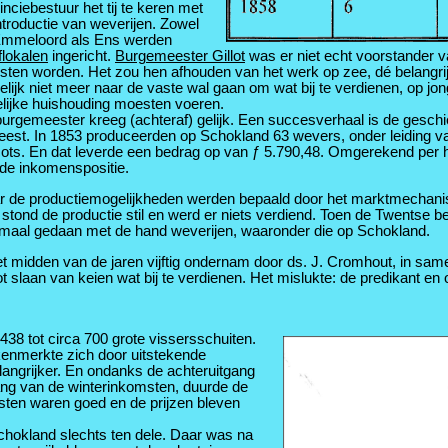
inciebestuur het tij te keren met
ntroductie van weverijen. Zowel
Emmeloord als Ens werden
lokalen
ingericht.
Burgemeester Gillot
was er niet echt voorstander v
ten worden. Het zou hen afhouden van het werk op zee, dé belangri
lijk niet meer naar de vaste wal gaan om wat bij te verdienen, op jong
lijke huishouding moesten voeren.
urgemeester kreeg (achteraf) gelijk. Een succesverhaal is de geschi
est. In 1853 produceerden op Schokland 63 wevers, onder leiding v
cots. En dat leverde een bedrag op van ƒ 5.790,48. Omgerekend per 
de inkomenspositie.
 de productiemogelijkheden werden bepaald door het marktmechanism
stond de productie stil en werd er niets verdiend. Toen de Twentse 
maal gedaan met de hand weverijen, waaronder die op Schokland.
et midden van de jaren vijftig ondernam door ds. J. Cromhout, in sa
t slaan van keien wat bij te verdienen. Het mislukte: de predikant en 
38 tot circa 700 grote vissersschuiten.
kenmerkte zich door uitstekende
langrijker. En ondanks de achteruitgang
ang van de winterinkomsten, duurde de
sten waren goed en de prijzen bleven
chokland slechts ten dele. Daar was na